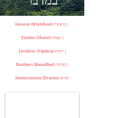
במדבר
Genesis (B'reisheet) בראשית |
Exodus (Shmot) שמות |
Leviticus (Vayikra) ויקרא |
Numbers (Bamidbar) במדבר |
Deuteronomy (Dvarim) דברים
34 Bamidbar
בְּמִדְּבַּר
(In