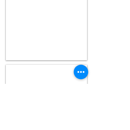
בְּהַעֲלֹתְּךָ
(When
You
Set
Up)
37 Shlach L'cha
שְלַח
לְךָ
(Send
for
Yourself)